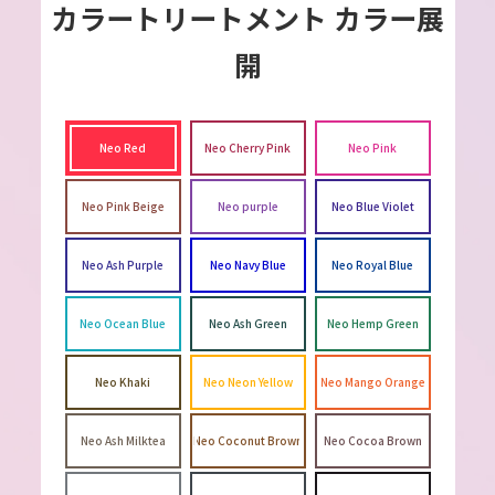
カラートリートメント カラー展
開
Neo Red
Neo Cherry Pink
Neo Pink
Neo Pink Beige
Neo purple
Neo Blue Violet
Neo Ash Purple
Neo Navy Blue
Neo Royal Blue
Neo Ocean Blue
Neo Ash Green
Neo Hemp Green
Neo Khaki
Neo Neon Yellow
Neo Mango Orange
Neo Ash Milktea
Neo Coconut Brown
Neo Cocoa Brown