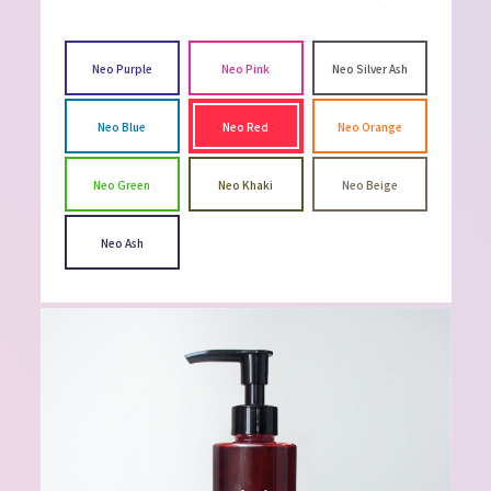
Neo Purple
Neo Pink
Neo Silver Ash
Neo Blue
Neo Red
Neo Orange
Neo Green
Neo Khaki
Neo Beige
Neo Ash